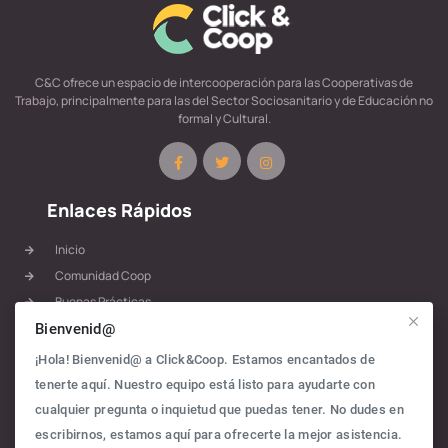
C&C ofrece un espacio de intercooperación para las Cooperativas de
Trabajo, principalmente para las del Sector Sociosanitario y de Educación no
formal y Cultural.
Enlaces Rápidos
Inicio
Comunidad Coop
Buenas Prácticas
Materiales
Bienvenid@
Rutas
¡Hola! Bienvenid@ a Click&Coop. Estamos encantados de
Blog
tenerte aquí. Nuestro equipo está listo para ayudarte con
Política de Privacidad
cualquier pregunta o inquietud que puedas tener. No dudes en
escribirnos, estamos aquí para ofrecerte la mejor asistencia.
Contacto