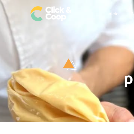
Inicio
C
p