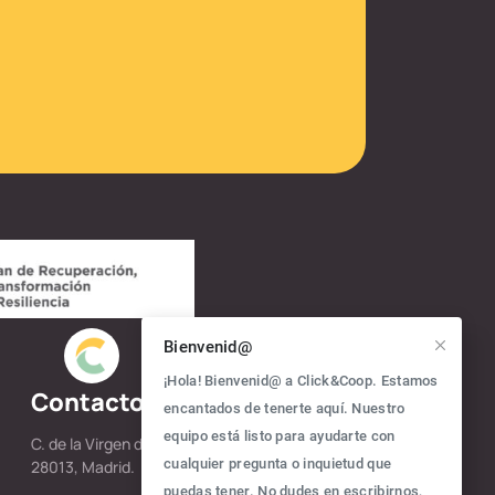
Bienvenid@
¡Hola! Bienvenid@ a Click&Coop. Estamos
Contacto
encantados de tenerte aquí. Nuestro
equipo está listo para ayudarte con
C. de la Virgen de los Peligros, 3. 4ª Planta.
cualquier pregunta o inquietud que
28013, Madrid.
puedas tener. No dudes en escribirnos,