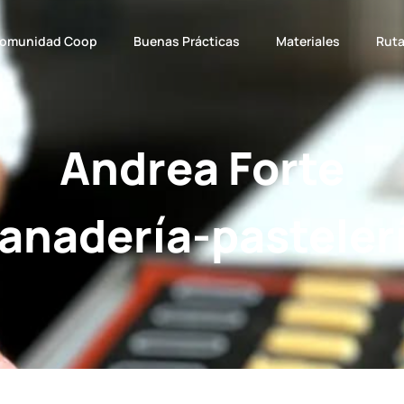
omunidad Coop
Buenas Prácticas
Materiales
Rut
Andrea Forte
anadería-pasteler