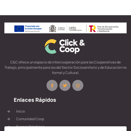
C&C ofrece un espacio de intercooperación para las Cooperativas de
Trabajo, principalmente para las del Sector Sociosanitario y de Educación no
formal y Cultural.
Enlaces Rápidos
Inicio
Comunidad Coop
Buenas Prácticas