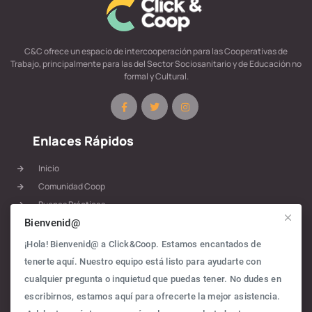
C&C ofrece un espacio de intercooperación para las Cooperativas de
Trabajo, principalmente para las del Sector Sociosanitario y de Educación no
formal y Cultural.
Enlaces Rápidos
Inicio
Comunidad Coop
Buenas Prácticas
Materiales
Bienvenid@
Rutas
¡Hola! Bienvenid@ a Click&Coop. Estamos encantados de
Blog
tenerte aquí. Nuestro equipo está listo para ayudarte con
Política de Privacidad
cualquier pregunta o inquietud que puedas tener. No dudes en
escribirnos, estamos aquí para ofrecerte la mejor asistencia.
Contacto