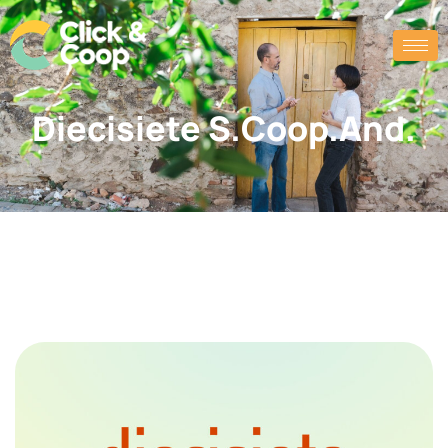
Diecisiete S.Coop.And.