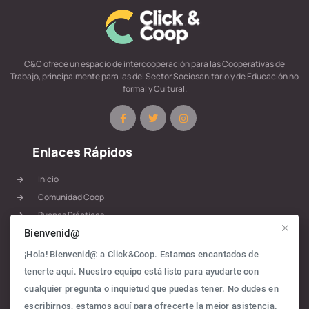
C&C ofrece un espacio de intercooperación para las Cooperativas de
Trabajo, principalmente para las del Sector Sociosanitario y de Educación no
formal y Cultural.
Enlaces Rápidos
Inicio
Comunidad Coop
Buenas Prácticas
Bienvenid@
Materiales
Rutas
¡Hola! Bienvenid@ a Click&Coop. Estamos encantados de
Blog
tenerte aquí. Nuestro equipo está listo para ayudarte con
Política de Privacidad
cualquier pregunta o inquietud que puedas tener. No dudes en
escribirnos, estamos aquí para ofrecerte la mejor asistencia.