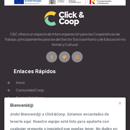
C&C ofrece un espacio de intercooperación para las Cooperativas de
Trabajo, principalmente para las del Sector Sociosanitario y de Educación no
formal y Cultural.
Enlaces Rápidos
Inicio
Comunidad Coop
Buenas Prácticas
Materiales
Bienvenid@
Rutas
¡Hola! Bienvenid@ a Click&Coop. Estamos encantados de
Blog
tenerte aquí. Nuestro equipo está listo para ayudarte con
Política de Privacidad
cualquier pregunta o inquietud que puedas tener. No dudes en